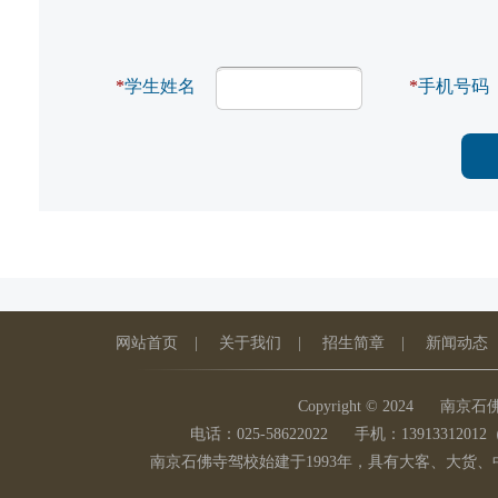
*
学生姓名
*
手机号码
网站首页
|
关于我们
|
招生简章
|
新闻动态
Copyright © 2024
南京石
电话：025-58622022
手机：139133120
南京石佛寺驾校始建于1993年，具有大客、大货、中客、小