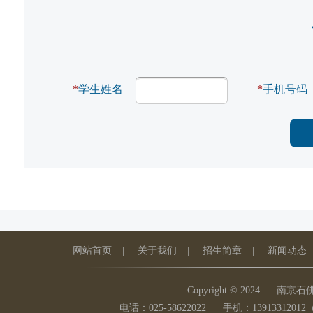
*
学生姓名
*
手机号码
网站首页
|
关于我们
|
招生简章
|
新闻动态
Copyright © 2024
南京石
电话：025-58622022
手机：139133120